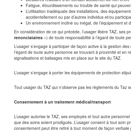
Fatigue, étourdissements ou trouble de santé qui peuven
L’utilisation
inadéquate
des
installations,
des
équipement
accidentellement ou par d’autres individus et/ou participa
Un environnement incliné ou inégal, de l’équipement et d
En considération de ce qui précède, l’usager libère TAZ, ses pro
renonciataires
») de toute responsabilité à l’égard de toute 
L’usager s’engage à participer de façon active à la gestion de
l’égard
de toute
autre personne
se trouvant à proximité
et
en
r
signalisations et balisages mis en place sur le site du TAZ.
L’usager s’engage à porter les équipements de protection stip
Tout usager du TAZ qui n’observe pas les règlements du Taz 
Consentement à un traitement médical/transport
L’usager autorise le TAZ, ses employés et tout autre personn
que des soins soient prodigués. L’usager consent à tout soin 
consentement peut être retiré à tout moment de façon verbale par