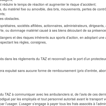
t réduire le temps de réaction
et augmenter le risque d’accident;
s,
du
matériel
fixe
ou
amovible, des bris, mouvements, pertes de cont
nts;
es obstacles.
priétaires, sociétés affiliées,
actionnaires, administrateurs, dirigeants
perte, ou dommage matériel
causé à ses biens découlant de sa présence 
s dangers et des risques inhérents
aux sports d’action, en adoptant une a
espectant les
règles, consignes,
ulés dans les règlements du TAZ
et reconnaît que le port d’un protecte
sera expulsé sans aucune forme
de remboursement (prix d’entrée, abo
el du TAZ à communiquer avec les
ambulanciers si, de l’avis de ces derni
prodigué par les employés
et tout personnel autorisé avant le transport 
 l’usager. L’usager s’engage à payer tous les frais associés à l’adminis