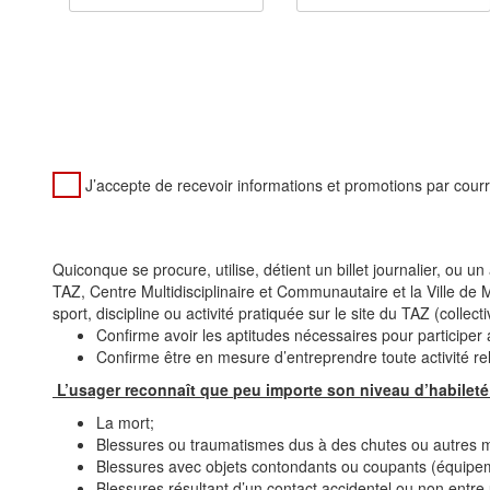
J’accepte de recevoir informations et promotions par courri
Quiconque se procure, utilise, détient un billet journalier, o
TAZ,
Centre Multidisciplinaire et Communautaire et la Ville de 
sport,
discipline ou activité pratiquée sur le site du TAZ (collect
Confirme avoir les aptitudes nécessaires pour participer 
Confirme être en mesure d’entreprendre toute activité rel
L’usager
reconnaît
que
peu
importe
son
niveau
d’habileté
La mort;
Blessures ou traumatismes dus à des chutes ou autres
Blessures avec objets contondants ou coupants (équipeme
Blessures résultant d’un contact accidentel ou non entre