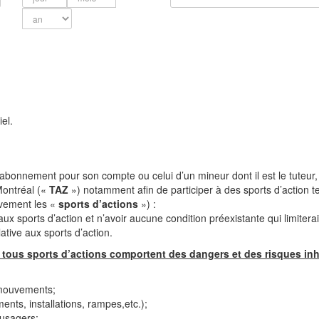
el.
u un abonnement pour son compte ou
celui d’un mineur dont il est le tuteu
Montréal («
TAZ
») notamment afin de
participer à des sports d’action t
ivement les «
sports
d’actions
») :
aux sports d’action et n’avoir
aucune condition préexistante qui limiterait
ative aux sports d’action.
tous
sports
d’actions
comportent des dangers et des risques in
 mouvements;
nts, installations, rampes,
etc.);
 usagers;