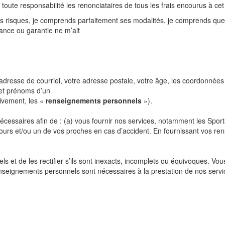
 toute responsabilité les renonciataires de tous les frais encourus à cet
s
risques,
je
comprends
parfaitement ses modalités, je comprends que 
rance ou garantie ne m’ait
 adresse de courriel, votre adresse
postale,
votre
âge,
les
coordonnées
 et prénoms d’un
ivement, les «
renseignements
personnels
»).
écessaires afin de : (a) vous
fournir nos services, notamment les Sports
cours et/ou un de vos proches en cas
d’accident. En fournissant vos re
 et de les rectifier s’ils sont
inexacts, incomplets ou équivoques. Vou
renseignements personnels
sont nécessaires à la prestation de nos servi